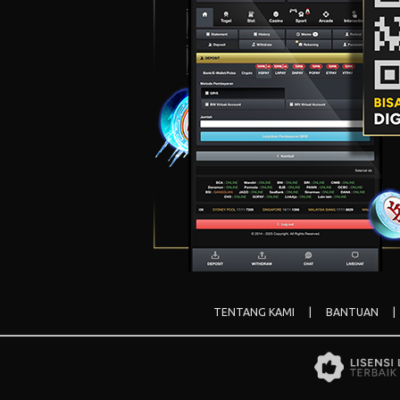
TENTANG KAMI
|
BANTUAN
|