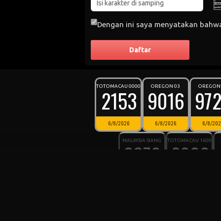
Dengan ini saya menyatakan bahw
TOTOMACAU 0000
OREGON 03
OREGON
2153
9016
97
6/8/2026
6/8/2026
6/8/20
MALAYSIA SIANG
TOTOMACAU 1600
6379
2900
6/8/2026
5/8/2026