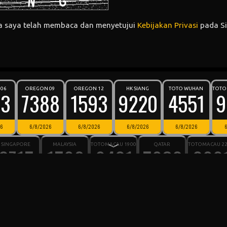
a saya telah membaca dan menyetujui
Kebijakan Privasi
pada Sit
 06
OREGON 09
OREGON 12
HK SIANG
TOTO WUHAN
TOTO
23
7388
1593
9220
4551
9
26
6/8/2026
6/8/2026
6/8/2026
6/8/2026
SINGAPORE
MALAYSIA
TOTOMACAU 1900
QATAR
TOTOMACAU 2
0715
1592
9401
5930
099
5/8/2026
5/8/2026
5/8/2026
5/8/2026
5/8/2026