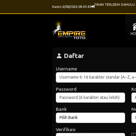
SELALU PASTIKAN TERLEBIH DAHULU REKE
Kamis 6/08/2026 08:45:43
HO
Daftar
Username
Password
K
Bank
N
Verifikasi