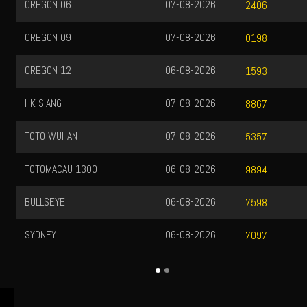
OREGON 06
07-08-2026
2406
OREGON 09
07-08-2026
0198
OREGON 12
06-08-2026
1593
HK SIANG
07-08-2026
8867
TOTO WUHAN
07-08-2026
5357
TOTOMACAU 1300
06-08-2026
9894
BULLSEYE
06-08-2026
7598
SYDNEY
06-08-2026
7097