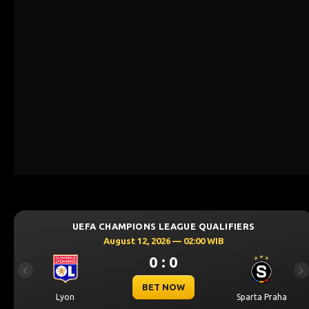
UEFA CHAMPIONS LEAGUE QUALIFIERS
August 12, 2026 — 02:00 WIB
0 : 0
Previous
Ne
BET NOW
Lyon
Sparta Praha